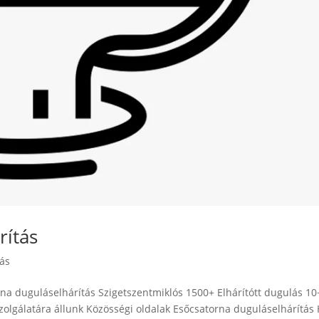
rítás
tás
rna duguláselhárítás Szigetszentmiklós 1500+ Elhárítótt dugulás 10
olgálatára állunk Közösségi oldalak Esőcsatorna duguláselhárítás