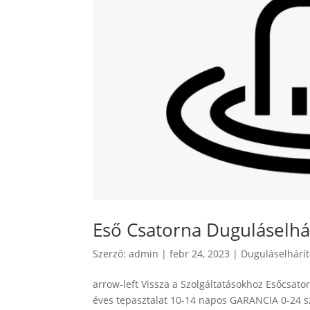
Eső Csatorna Duguláselhá
Szerző:
admin
|
febr 24, 2023
|
Duguláselhárí
arrow-left Vissza a Szolgáltatásokhoz Esőcsato
éves tepasztalat 10-14 napos GARANCIA 0-24 sz