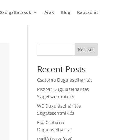
Szolgáltatások
Árak
Blog
Kapcsolat
Keresés
Recent Posts
Csatorna Duguláselhárítás
Piszoár Duguláselhárítás
Szigetszentmiklós
WC Duguláselhárítás
Szigetszentmiklós
Eső Csatorna
Duguláselhárítás
Padló Összefolyó