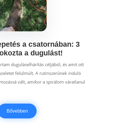
epetés a csatornában: 3
okozta a dugulást!
tam duguláselhárítás céljából, és amit ott
zeletet felülmúlt. A rutinszerűnek induló
zássá vált, amikor a spirálom váratlanul
Bővebben