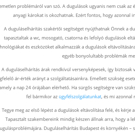
lemetlen problémáról van szó. A dugulások ugyanis nem csak az 
anyagi károkat is okozhatnak. Ezért fontos, hogy azonnal in
A duguláselhárítás szakértői segítséget nyújthatnak Önnek a
tapasztaltak a wc, mosogató, csatorna és lefolyó dugulások el
hnológiákat és eszközöket alkalmazzák a dugulások eltávolítására
egyéb bonyolultabb problémák meg
A duguláselhárítás árak rendkívül versenyképesek, így biztosak
felelő ár-érték arányt a szolgáltatásainkra. Emellett szükség eset
 amely a nap 24 órájában elérhető. Ha sürgős segítségre van szük
fel bármikor az
ügyfélszolgálatunkat
, és mi azonnal 
Tegye meg az első lépést a dugulások eltávolítása felé, és kérje 
Tapasztalt szakembereink mindig készen állnak arra, hogy a l
ugulásproblémájára. Duguláselhárítás Budapest és környékén – s