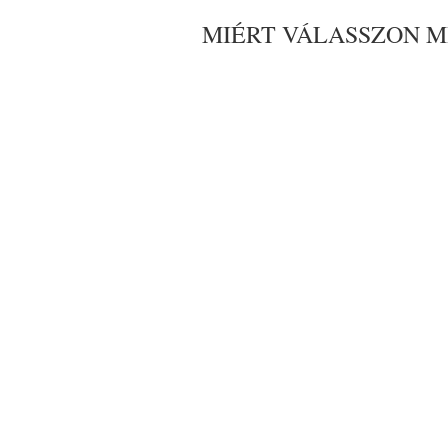
MIÉRT VÁLASSZON M
SZAKÉRTELEM ÉS TAPA
CSÚCSTECHNOLÓGIÁS FE
GYORS ÉS HATÉKONY SZO
GARANCIAVÁLLAL