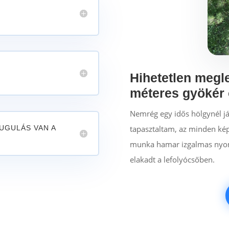
Hihetetlen megl
méteres gyökér 
Nemrég egy idős hölgynél jár
UGULÁS VAN A
tapasztaltam, az minden kép
munka hamar izgalmas nyomo
elakadt a lefolyócsőben.