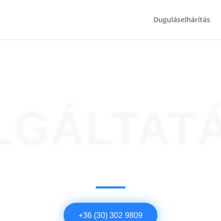
Duguláselhárítás
LGÁLTAT
+36 (30) 302 9809