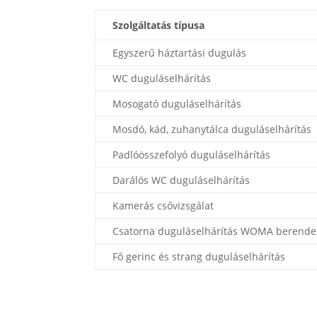
Szolgáltatás típusa
Egyszerű háztartási dugulás
WC duguláselhárítás
Mosogató duguláselhárítás
Mosdó, kád, zuhanytálca duguláselhárítás
Padlóösszefolyó duguláselhárítás
Darálós WC duguláselhárítás
Kamerás csővizsgálat
Csatorna duguláselhárítás WOMA berende
Fő gerinc és strang duguláselhárítás