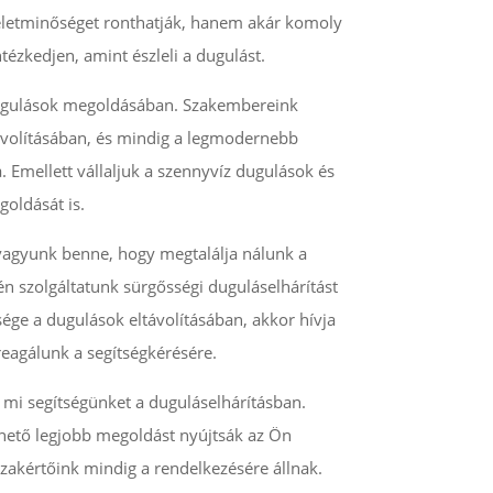
életminőséget ronthatják, hanem akár komoly
tézkedjen, amint észleli a dugulást.
 dugulások megoldásában. Szakembereink
távolításában, és mindig a legmodernebb
. Emellett vállaljuk a szennyvíz dugulások és
oldását is.
 vagyunk benne, hogy megtalálja nálunk a
én szolgáltatunk sürgősségi duguláselhárítást
sége a dugulások eltávolításában, akkor hívja
reagálunk a segítségkérésére.
a mi segítségünket a duguláselhárításban.
ehető legjobb megoldást nyújtsák az Ön
zakértőink mindig a rendelkezésére állnak.