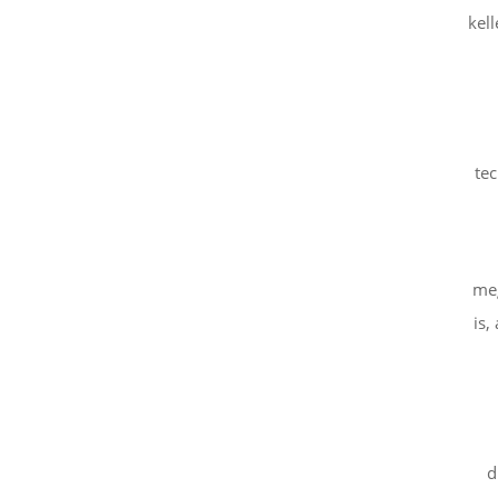
kel
tec
meg
is,
d