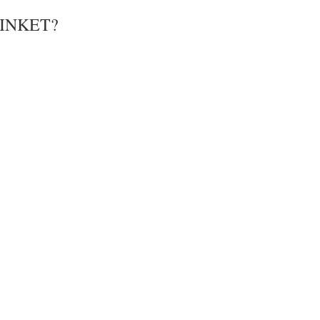
INKET?
SZTALAT
LSZERELÉS
LGÁLTATÁS
ÁS